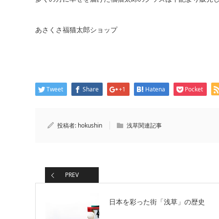
あさくさ福猫太郎ショップ
Tweet
Share
+1
Hatena
Pocket
投稿者:
hokushin
浅草関連記事
PREV
日本を彩った街「浅草」の歴史