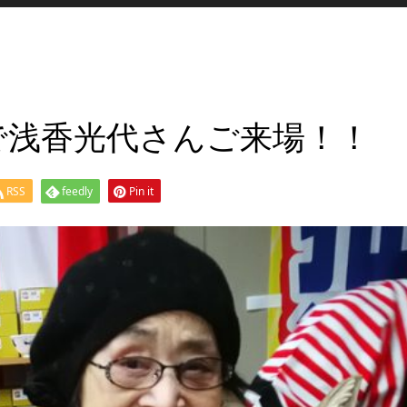
で浅香光代さんご来場！！
RSS
feedly
Pin it