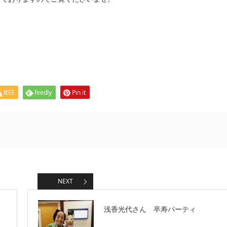
RSS
feedly
Pin it
NEXT
浅香光代さん 卒寿パーティ