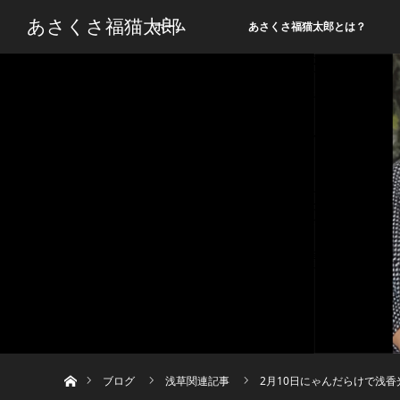
あさくさ福猫太郎
ホーム
あさくさ福猫太郎とは？
ホーム
ブログ
浅草関連記事
2月10日にゃんだらけで浅