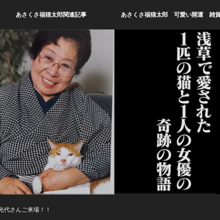
あさくさ福猫太郎関連記事
あさくさ福猫太郎 可愛い開運 雑
香光代さんご来場！！