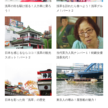
浅草の街を駆け巡る！人力車に乗ろ
浅草を訪れたら食べよう！浅草グル
う！
メ！パート２
日本を感じるならココ！浅草の観光
当代実力人気ナンバー１！剣劇女優
スポット！パート２
浅香光代！
日本を彩った街「浅草」の歴史
東京人の嗜み！屋形船の魅力！