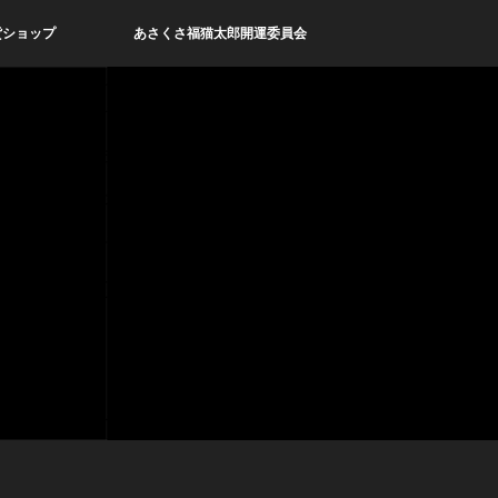
貨ショップ
あさくさ福猫太郎開運委員会