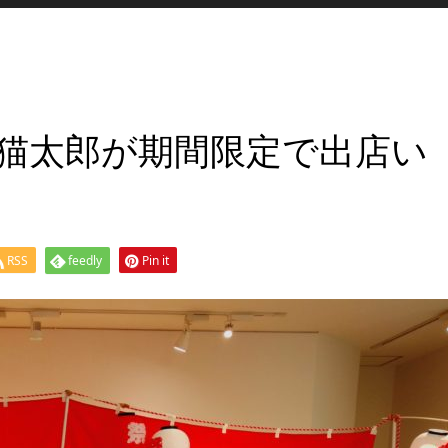
福猫太郎が期間限定で出店い
RSS
feedly
Pin it