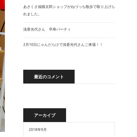
あさくさ福猫太郎ショップがねづっち散歩で取り上げら
れました。
浅香光代さん 卒寿パーティ
2月10日にゃんだらけで浅香光代さんご来場！！
最近のコメント
アーカイブ
2018年9月